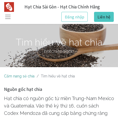
Hạt Chia Sài Gòn - Hạt Chia Chính Hãng
Đăng nhập
Liên hệ
Tìm hiểu về hạt chia
hatchiasaigon
Cẩm nang sẻ chia
Tìm hiểu về hạt chia
Nguồn gốc hạt chia
Hạt chia có nguồn gốc từ miền Trung-Nam Mexico
và Guatemala. Vào thế kỷ thứ 16, cuốn sách
Codex Mendoza đã cung cấp bằng chứng rằng